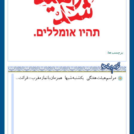
برچسب ها:
مراسم هیئت هفتگی - یکشنبه شبها - همزمان با نماز مغرب ::: قرائت دعای آل یاسین - پنج شنبه ها قبل از اذان مغرب ::: همه روزه نماز جماعت مغرب و عشاء برگزار میشود