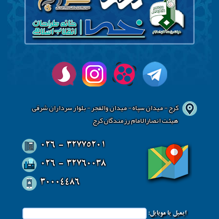
کرج - میدان سپاه - میدان والفجر - بلوار سرداران شرقی
هیئت انصارالامام رزمندگان کرج
026 - 32775201
026 - 32760038
30004486
ایمیل یا موبایل: