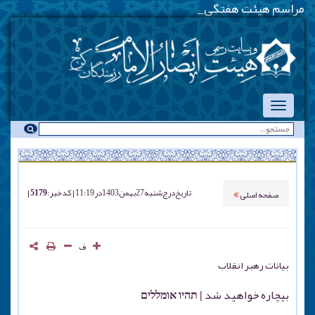
مراسم هیئت هفتگی - یکشن
-
تاریخ درج
شنبه 27 بهمن 1403 در 11:19
کد خبر : 5179
صفحه اصلی
ف
بیانات رهبر انقلاب
بیچاره خواهید شد | תהיו אומללים