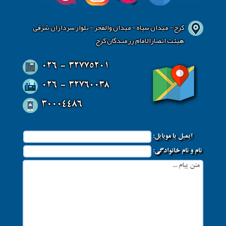
کرج - میدان سپاه - میدان والفجر - بلوار سرداران شرقی
هیئت انصارالامام رزمندگان کرج
026 - 32775201
026 - 32760038
30004486
ایمیل یا موبایل:
نام و نام خانوادگی: