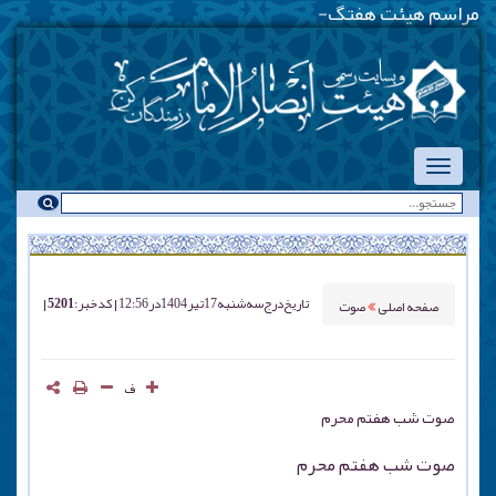
مراسم هیئت هفتگی - یکشنبه
-
تاریخ درج
سه شنبه 17 تير 1404 در 12:56
کد خبر : 5201
صفحه اصلی
صوت
ف
صوت شب هفتم محرم
صوت شب هفتم محرم