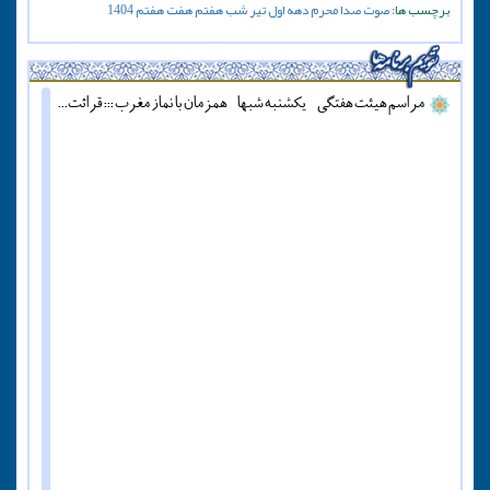
برچسب ها:
صوت
صدا
محرم
دهه اول
تیر
شب هفتم
هفت
هفتم
1404
مراسم هیئت هفتگی - یکشنبه شبها - همزمان با نماز مغرب ::: قرائت دعای آل یاسین - پنج شنبه ها قبل از اذان مغرب ::: همه روزه نماز جماعت مغرب و عشاء برگزار میشود