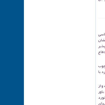
اسی
یشان
پذیر
دفاع
رچوب
د با
و از
باور
خورد
ی شهدای