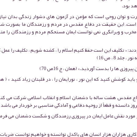
هد بود.
درت و توان روحی است که مؤمن در آزمون های دشوار زندگی بدان نیا
ن است. این حقیقت در دفاع مقدس در مردم و رزمندگان ما بصورت ش
مخرب و ویرانگری نمی توانست ایمان مستحکم مردم و رزمندگان را متز
: « تکلیف این است حفظ کنیم اسلام را ، کشته شویم ، تکلیف را عمل 
لد 8 ، ص 16)
روزی ها را بدست آوردید.» (همان ، ج 16ص 70)
اید کوشش کنید که این نور ، نورایمان را ، در قلبتان زیاد کنید » ( هم
ع مقدس هشت ساله با دشمنان اسلام و انقلاب اسلامی شرکت می کند
ز دانسته و قطعاً از روحیه دفاعی و آمادگی مناسبی بر خوردار می باشد .
ر مورد نقش عامل ایمان در پیروزی رزمندگان و شکست دشمنان می فرما
 فداکاری هزاران هزار انسان های پاکدل توانسته و خواهیم توانست ضربات