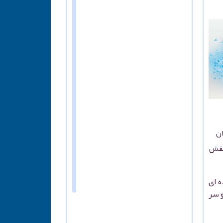
ان
 نقش
 ای
 سر