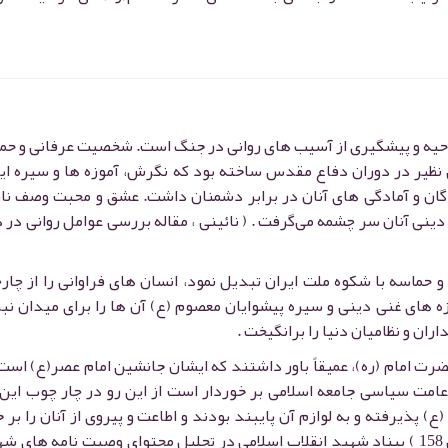
حیه و پیشگیری از آسیب های روانی در جنگ است. شخصیت عرفانی و حم
ی نظیر در دوران دفاع مقدس ساخته بود که نگرش، آموزه ها و سیره ا
ندگان و آمادگی های آنان در برابر دشمنان داشت. عشق و محبت وصف نا
دینی آنان سر چشمه می‌گرفت . ( نائینی ، مقاله بررسی عوامل روانی در 
حماسه با شکوه ملت ایران تبدیل نمود، انسان های فراوانی را از چا
وزه های غنی دینی و سیره پیشوایان معصوم (ع) آن ها را برای میدان نبر
ن و نظامیان دنیا را برانگیخت .
رت امام (ره)، عمیقاً باور داشتند که ایشان جانشین امام عصر(ع) است 
امت سیاسی جامعه اسلامی بر خوردار است از این رو در چار چوب این 
ع) پذیرفته و به لوازم آن پایبند بودند و اطاعت و پیروی از آنان را بر 
واجب می دانستند . ( تقی زاده اکبری ، 1380 ، ص 158 ) بیناد شهید انقلاب اسلامی در تحلیل محتوای وصیت نامه ها