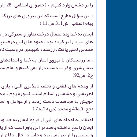
را بر دشمن وارد کنیم .» ( جمهوری اسلامی ، 28 رار 62 ، ص 12 )
« این سؤال مطرح است که این پیروزی های بزرگ ب
پیام انقلاب ، ش311 ص 11 )
ایمان به خداوند متعال درخت تناور و سترگی در 
های نبرد را پر کرده بود . میوه های این درخت پر
مقدس تجلی یافت . رزمنده شهیدی در وصیت نام
« ما رزمندگان با نیروی ایمان به خدا و امدادهای
پیش شرق و غرب دست دراز نمی کنیم و تمام سد ه
ج2، ص92)
از وعده های قطعی و تخلف ناپذیری الهی ، یار
خویش به مجاهدت دست زدند و از عوامل و اسباب م
(حج، آیه40 و محمد (ص)، آیه 7 )
اعتقاد به امداد های الهی از فروع ایمان به خدا
ایمان راسخ داشته باشد بر این باور است که از ی
و سستی را از بین می برد و ملت در حال دفاع از