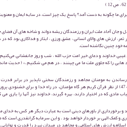
رای ما چگونه به دست آمد؟ پاسخ یک چیز است. در سایه ایمان و معنویت 
دل و جان آحاد ملت ایران و رزمندگان ریشه دواند و شاخه های آن فضای 
 ثمر، ارزش های والای انسانی ، عشق ورزی ، ایثار و فداکاری بود که در 
ه خود چنین نگاشته است.
 غیبی خداوند و دعای خیر امت حزب الله ، شب و روز جانفشانی می‌کنیم ،
ایی را که جلوی ملت ما می چینند ، در هم می شکنیم .» ( حدیث ماندگ
ی رساندن به مومنان مجاهد و رزمندگان سختی ناپذیر در برابر قدرت 
اهریمنی و دشمنان اسلام است. (سوره روم ، آیه 47) از نظر قرآن کریم هر گاه مؤمنان، در راه خدا و برای خشنودی پ
ادی که در اختیار دارند، بهره گیرند، خداوند نیز آنها را یاری می ک
وند و برخورداری از باورهای دینی است به عبارت دیگر هر کس به خدای م
اری و کمک الهی بر خوردار خواهد بود . و این سرمایه گرانقدری است که
 اسلام و ارزش های اسلامی و مجاهد در میدان نبرد را قدرت و توانایی