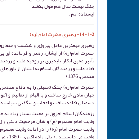
جنگ بیست سال هم طول بکشد
ایستاده ایم .
14-1-2- رهبری حضرت امام (ره)
رهبری مهمترین عامل پیروزی و شکست و حفظ رو
حضرت امام(ره) از ایشان، رهبر و فرمانده ای ب
تأثیر عمیق انکار ناپذیری بر روحیه ملت و رزم
آحاد ملت و رزمندگان اسلام به ایشان از باورهای 
مقدس، 1376)
حضرت امام(ره) جنگ تحمیلی را به دفاع مقدس و 
جهان مادی خارج ساخت و با الهام از تعالیم و آم
دشمنان آماده ساخت و اعجاب و شگفتی سیاستمدارا
رزمندگان اسلام افزون بر محبت بسیار زیاد به حض
ولایت امام معصوم (ع) و شأن مرجعیت دینی و زع
ولایت حضرت امام (ره) را در ادامه ولایت معصوم (