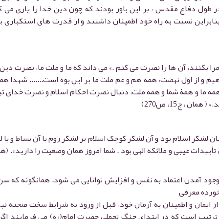
ر طول دفاع مقدس ، بر این باور بودند که چون دین خدا را یاری می ک
 بنابراین نسبت به راه خود اطمینان داشتند و از قدرت های استکباری ب
ا بکنند، آن ها را نصرت می کنم .» می داند که ما و ملت ما، نصرت دین ا
م و از اول نهضت، همه هم و غم ملت ما بر این بوه است....... شهدا هم
 همه ما و همۀ شما و همه ملت، دنبال نصرت احکام اسلام و نصرت خدای ت
ن ، ج15، ص270)
ن لشکر اسلام بود و آن لشکر کوچک اسلام بر لشکر روم با آن بساط و با 
 تأییدات غیبی و ملائکه الهی بود . شما امروز همان وضعیت را دارید». (هم
وجود آمدن اعتماد به نفس و افزایش توانایی می شود. همانگونه که سن
خورده معرفی
از ایمان و اطمینان به آرمان خود، قبل از ورود به شرایط سخت صحنه نبر
ترتیب است که در ابتدای جنگ تحملی حضرت امام(ره) می فرمایند اگر