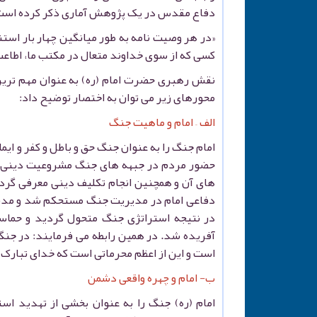
دفاع مقدس در یک پژوهش آماری ذکر کرده است
«در هر وصیت نامه به طور میانگین چهار بار استنا
کسی که از سوی خداوند متعال در مکتب ما، اطاعت فرمانش واج
نقش رهبری حضرت امام (ره) به عنوان مهم ترین 
محورهای زیر می توان به اختصار توضیح داد:
الف – امام و ماهیت جنگ
امام جنگ را به عنوان جنگ حق و باطل و کفر و ایم
حضور مردم در جبهه های جنگ مشروعیت دینی بخش
های آن و همچنین انجام تکلیف دینی معرفی گردید
دفاعی امام در مدیریت جنگ مستحکم شد و مدیری
در نتیجه استراتژی جنگ متحول گردید و حماس
آفریده شد. در همین رابطه می فرمایند: در جنگ 
است و این از اعظم محرماتی است که خدای تبارک و تعالی 
ب- امام و چهره واقعی دشمن
امام (ره) جنگ را به عنوان بخشی از تهدید است