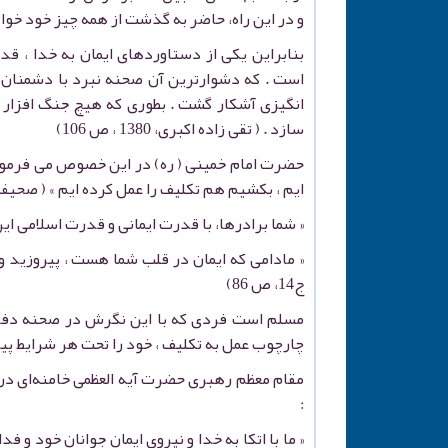
و در این راه، حاضر به گذشت از همه چیز خود خوا
بنابراین یکی از دستاوردهای ایمان به خدا ، ق
است . که دشوارترین آن صحنه نبرد با دشمنا
انگیزی آشکار گشت . بطوری که هیچ جنگ افزار 
سازد . ( تقی زاده اکبری، 1380 ، ص 106)
حضرت امام خمینی ( ره) در این خصوص می فرمودند
ایم ، بکشیم هم تکلیف را عمل کرده ایم » ( صحیفه نور ، ج
« شما برادرها، با قدرت ایمانی و قدرت اسلامی این پی
« مادامی که ایمان در قلب شما هست ، پیروزید و ب
ج14، ص 86)
مسلم است فردی که با این نگرش در صحنه دفا
چارچوب عمل به تکلیف ، خود را تحت هر شرایط پیرو
مقام معظم رهبری حضرت آیه العظمی خامنه‌ای د
:
« ما با اتکا به خدا و نیروی ایمان جوانان خود و