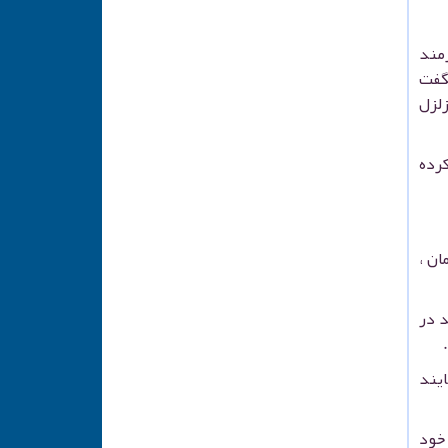
زمند
گفت
لزل
کرده
ان ،
 در
یند
 خود