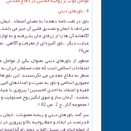
عوامل مؤثر بر روحیه حماسی در دفاع مقدس
1- باورهای دینی
باور در لغت نامه دهخدا به معنای اعتقاد ، ایما
مترادف با ایمان و تصدیق قلبی آن چیز می باشد. 
ص6).
منظور از باورهای دینی بعنوان یکی از عوامل م
اعتقادات اسلامی است که ملت مسلمان ایران به ط
منظر به دفاع مقدس می نگریستند. این باورها شا
جمهوری اسلامی و باور به نصرت و امدادهای الهی و
فقیه و اعتقاد به احدی الحسنین ( پیروزی یا شه
بخشند ، آرمان ساز و شوق انگیز روح مسئولیت و 
( مجموعه آثار ، ج 2 ، ص 82 ) .
قدرتمند در ایجاد و حفظ روحیه بالا و پیروزی در 
از جمله جهاد فی سبیل الله بر دوش او گذاشته ا