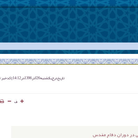
تاریخ درج
یکشنبه 26 آذر 1396 در 14:12
کد خبر : 1826
ف
ی در دوران دفاع مقدس