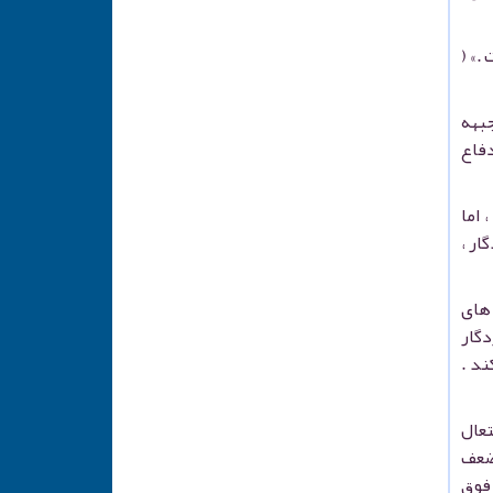
.» (
جبهه
دفاع
 اما
ار ،
های
روردگار
ند .
تعال
 ضعف
 فوق