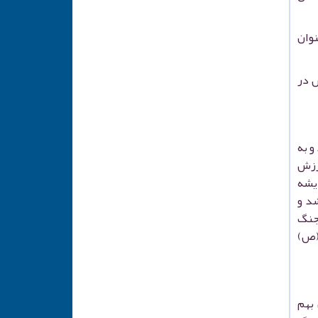
نوان
س در
و به
رزش
دیشه
د و
جنگ
 (ص)
 بهم