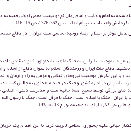
:
د شده به امام و ولایت و امام زمان (ع) و تبعیت محض او ولی فقیه به ع
ب است.» پیام انقلاب ، ش 352، 1376، ص 15- 16)
عامل مؤثر بر حفظ و ارتقاء روحیه حماسی ملت ایران را در دفاع مقد
ان تعریف نمودند. بنابراین، به جنگ ماهیت ایدئولوژیک و اعتقادی دادند 
ید. دفاع ملت ایران و رزمندگان اسلام به عنوان دفاع از اسلام و ا
 و با این نگرش موقعیت نیروهای انقلابی و مؤمن به راه و آرمان و ان
ت لیبرالی در اداره کشور و جنگ در چند ماهه اول به چالش کشیده ش
ه های بزرگی توسط بسیج همه جانبه ملت و مدیریت دینی- انقلابی 
با ایران ، جنگ با اسلام است ، جنگ با قرآن است ، جنگ با رسول الله
نمی گذرد از او . » ( صحیفه نور ج 13 ، ص93)
کبار جهانی علیه جمهوری اسلامی تعریف کرد. با این اقدام یک جریان