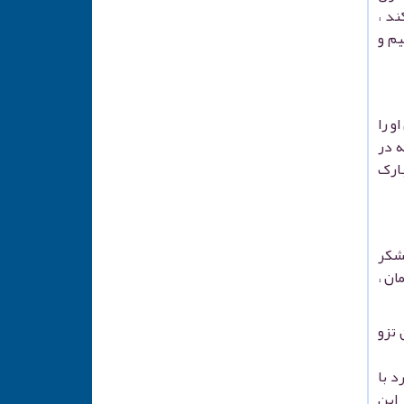
ند ،
یم و
و را
ه در
بارک
لشکر
ان ،
 تزو
د با
 این