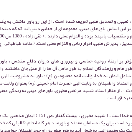
ن ، تعیین و تصدیق قلبی تعریف شده است . از این رو باور داشتن به یک
بر این اساس باورهای دینی، مجموعه ای از حقایق دینی اند که که دیندار
ؤثر بر ارتقاء روحیه حماسی و پیروزی های دروان دفاع مقدس ، باور
ور عام و رزمندگان اسلام به طور خاص آن ها را از عمق جان داشتند و ا
مل ایمان به خدا، ولایت ائمه معصومین (ع) ؛ باور به مشروعیت الهی 
 اعتقاد و اطمینان به ولایت الهی حضرت امام خمینی (ره) بعنوان ولایت م
ادت ) . از منظر استاد شهید مرتضی مطهری، باورهای دینی به زندگی معن
تعهد آور است
سر آمد باورهای دینی و ریشه معنویات ، ایمان به خدا است . ( شهید مطهری ، بیست گفتار ،ص 151 ) 
نبرد است برای یک مسلمان معتقد و باورمند هر گاه انجام تکالیفی که خد
ست یک وظیفه الهی به شمار آید به طور قطع به راه خود اطمینان خواهد 