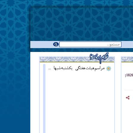
مراسم هیئت هفتگی - یکشنبه شبها - همزمان با نماز مغرب ::: قرائت دعای آل یاسین - پنج شنبه ها قبل از اذان مغرب ::: همه روزه نماز جماعت مغرب و عشاء برگزار میشود