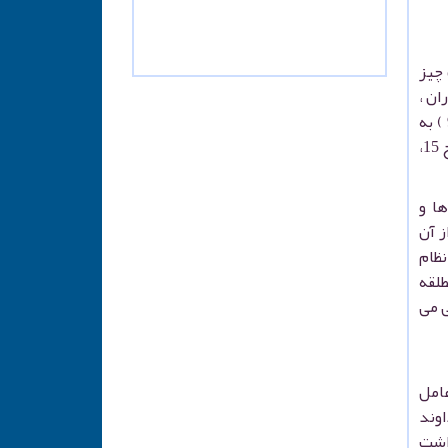
 چیز
ان ،
آگاهانه آن ها را از ژرفای جان پذیرفته و به لوازم و مقتضیات پایبند بوده و التزام عملی دارند . ( تقی زاده ، 1380 ص 90 ) به
عبارت دیگر ، باور آمیزه ای از معرفت و آگاهی ، تصدیق ، پذیرش قلبی، اقرار زبانی و التزام عملی است. ( علامه طباطبائی ، ج 15،
ها و
ز آن
نظام
طلقه
ی می
ایمان مذهبی یک عامل
اوند
داشت