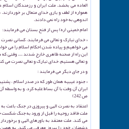
العاده می بخشد. ملت ایران و رزمندگان اسلام د
همواره از لطف و یاری خدای متعال بر خوردارند.
اندوهی به خود راه نمی دادند.
امام خمینی (ره) پس از فتح بستان می فرمایند:
« خدای تبارک و تعالی می فرمایند، کسانی نصرت مر
می خواهیم و پیاده شدن احکام اسلام را می خواهی
این راه از صحنه ظاهری خارج شدند .... وقتی که
و تعالی هستیم، خدای تبارک و تعالی نصرت می کند.» ( هما
و در جای دیگر می فرمایند :
« جنود غیبیه همان طور که در صدر اسلام ، پشتیبا
ایران آن وقت با آن بساط غلبه کرد، و به واسطه آن
ص 242)
اعتقاد به نصرت الهی و پیروزی در جنگ باعث به 
ملت فاقد روحیه را قبل از ورود به جنگ شکست 
می کند. ملت معتقد به باورهای الهی و برخوردار 
دشمنان، خود را پیروز معرفی می کند. به همین 