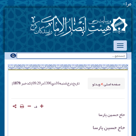
مراسم هیئت
-
تاریخ درج
شنبه 16 دي 1396 در 09:29
کد خبر : 1879
صفحه اصلی
ویدئو
ف
حاج حسین پارسا
حاج حسین پارسا