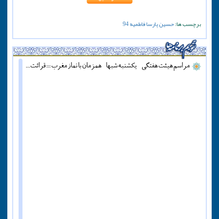
برچسب ها:
حسین پارسا
فاطمیه
94
مراسم هیئت هفتگی - یکشنبه شبها - همزمان با نماز مغرب ::: قرائت دعای آل یاسین - پنج شنبه ها قبل از اذان مغرب ::: همه روزه نماز جماعت مغرب و عشاء برگزار میشود