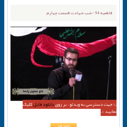
فاطمیه 94 -شب شهادت قسمت چهارم
.:: جهت دسترسی به ویدئو ، بر روی
دانلود فایل
کلیک
نمایید ::.