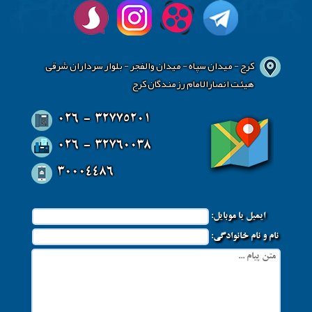
کرج - میدان سپاه - میدان والفجر - بلوار سرداران شرقی
هیئت انصارالامام رزمندگان کرج
026 - 32775201
026 - 32760038
30004486
ایمیل یا موبایل:
نام و نام خانوادگی: