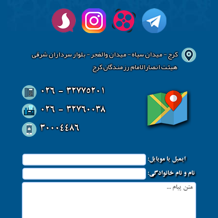
کرج - میدان سپاه - میدان والفجر - بلوار سرداران شرقی
هیئت انصارالامام رزمندگان کرج
026 - 32775201
026 - 32760038
30004486
ایمیل یا موبایل:
نام و نام خانوادگی: