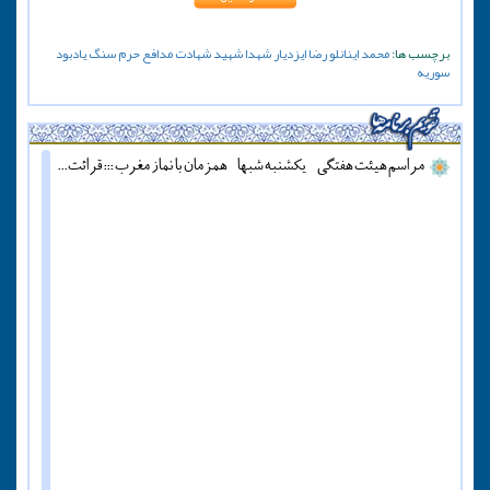
برچسب ها:
محمد اینانلو
رضا ایزدیار
شهدا
شهید
شهادت
مدافع حرم
سنگ یادبود
سوریه
مراسم هیئت هفتگی - یکشنبه شبها - همزمان با نماز مغرب ::: قرائت دعای آل یاسین - پنج شنبه ها قبل از اذان مغرب ::: همه روزه نماز جماعت مغرب و عشاء برگزار میشود