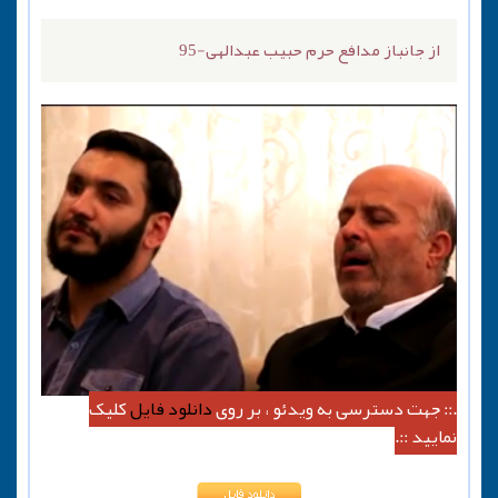
از جانباز مدافع حرم حبیب عبدالهی-95
.:: جهت دسترسی به ویدئو ، بر روی
دانلود فایل
کلیک
نمایید ::.