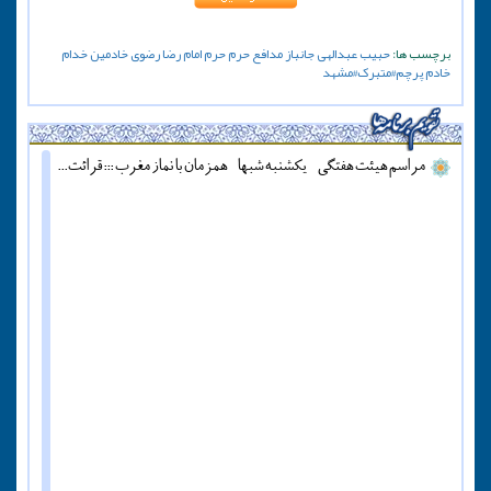
برچسب ها:
حبیب عبدالهی
جانباز
مدافع حرم
حرم
امام رضا
رضوی
خادمین
خدام
خادم
پرچم#متبرک#مشهد
مراسم هیئت هفتگی - یکشنبه شبها - همزمان با نماز مغرب ::: قرائت دعای آل یاسین - پنج شنبه ها قبل از اذان مغرب ::: همه روزه نماز جماعت مغرب و عشاء برگزار میشود