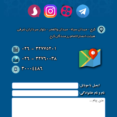
کرج - میدان سپاه - میدان والفجر - بلوار سرداران شرقی
هیئت انصارالامام رزمندگان کرج
026 - 32775201
026 - 32760038
30004486
ایمیل یا موبایل:
نام و نام خانوادگی: