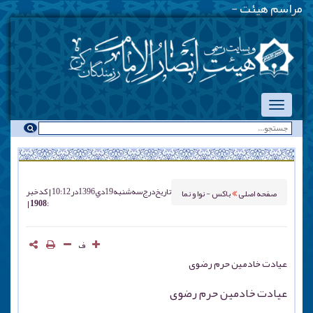
مراسم هیئت هفتگی -
-
تاریخ درج
سه شنبه 19 دي 1396 در 10:12
کد خبر
صفحه اصلی
باکس - نوا و نما
: 1908
ف
عیادت خادمین حرم رضوی
عیادت خادمین حرم رضوی