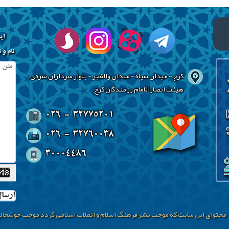
ای
نام و 
کرج - میدان سپاه - میدان والفجر - بلوار سرداران شرقی
هیئت انصارالامام رزمندگان کرج
026 - 32775201
026 - 32760038
30004486
ارسا
ز محتوای این سایت که موجب نشر فرهنگ اسلام و انقلاب اسلامی گردد موجب خوشحا