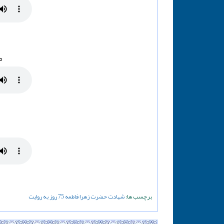
م
برچسب ها:
شهادت
حضرت زهرا
فاطمه
75 روز
به روایت