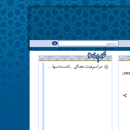
مراسم هیئت هفتگی - یکشنبه شبها - همزمان با نماز مغرب ::: قرائت دعای آل یاسین - پنج شنبه ها قبل از اذان مغرب ::: همه روزه نماز جماعت مغرب و عشاء برگزار میشود