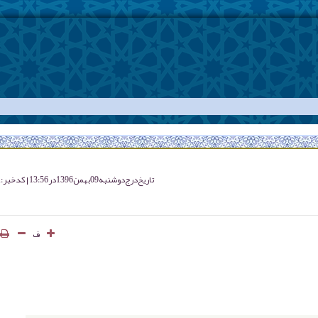
تاریخ درج
دوشنبه 09 بهمن 1396 در 13:56
کد خبر : 1991
ف