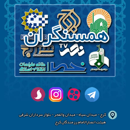
کرج - میدان سپاه - میدان والفجر - بلوار سرداران شرقی
هیئت انصارالامام رزمندگان کرج