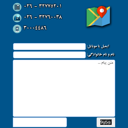
026 - 32775201
026 - 32760038
30004486
ایمیل یا موبایل:
نام و نام خانوادگی: