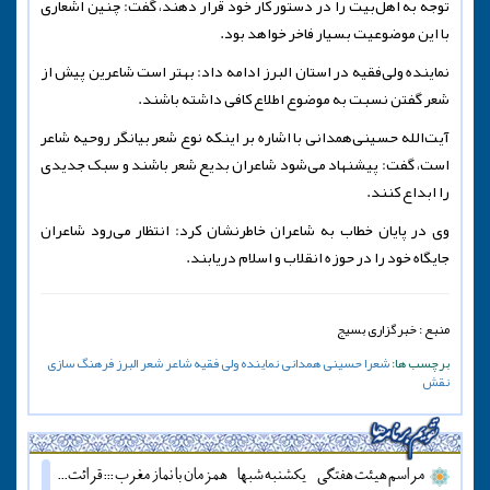
توجه به اهل‌بیت را در دستور کار خود قرار دهند، گفت: چنین اشعاری
با این موضوعیت بسیار فاخر خواهد بود.
نماینده ولی‌فقیه در استان البرز ادامه داد: بهتر است شاعرین پیش از
شعر گفتن نسبت به موضوع اطلاع کافی داشته باشند.
آیت‌الله حسینی‌همدانی با اشاره بر اینکه نوع شعر بیانگر روحیه شاعر
است، گفت: پیشنهاد می‌شود شاعران بدیع شعر باشند و سبک جدیدی
را ابداع کنند.
وی در پایان خطاب به شاعران خاطرنشان کرد: انتظار می‌رود شاعران
جایگاه خود را در حوزه انقلاب و اسلام دریابند.
منبع : خبرگزاری بسیج
برچسب ها:
شعرا
حسینی همدانی
نماینده ولی فقیه
شاعر
شعر
البرز
فرهنگ سازی
نقش
مراسم هیئت هفتگی - یکشنبه شبها - همزمان با نماز مغرب ::: قرائت دعای آل یاسین - پنج شنبه ها قبل از اذان مغرب ::: همه روزه نماز جماعت مغرب و عشاء برگزار میشود