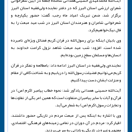
آیت‌الله محمدمهدی حسینی‌همدانی شامگاه جمعه در آیین شعرخوانی
شعرای ارزشی استان البرز که در دفتر نماینده ولی‌فقیه استان البرز
برگزار شد، ضمن تبریک اعیاد ماه رجب، گفت: حضور یکپارچه و
شعرخوانی شاعران و هنرمندان استان البرز در شب عید مبعث را به
فال نیک‌خواهیم کرد.
وی بابیان اینکه برای رسول‌الله در قران کریم فضائل ویژه‌ای نامبرده
شده است، افزود: شب عید مبعث شاهد نزول کرامت خداوند به
انسان‌ها و مسلمان سطح زمین بوده‌ایم.
نماینده‌ی ولی‌فقیه در استان البرز ادامه داد: بامطالعه و تفکر در قرآن
کریم می‌توانیم فضیلت رسول‌الله را دریابیم و به شناخت کافی از مقام
و منزلت ایشان دست پیدا کنیم.
آیت‌الله حسینی همدانی یادآور شد: نحوه خطاب پیامبر اکرم (ص) در
قرآن و آیات با سایر پیامبران متفاوت است که همین امر یکی از تفاوت‌ها
و تمایزات رسول اکرم (ص) به شمار می‌آید.
وی با اشاره به اینکه پس از مبعث مردم در تاریکی حضور داشتند،
اظهار کرد: مردم در آن دوران در تمامی زمینه‌های فرهنگی، اقتصادی،
معنوی و غیره در تاریکی و نادانی به سر می‌بردند.