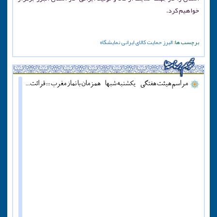
خواهیم کرد.
برچسب ها:
البرز
حمایت
کالای ایرانی
نمایشگاه
مراسم هیئت هفتگی - یکشنبه شبها - همزمان با نماز مغرب ::: قرائت دعای آل یاسین - پنج شنبه ها قبل از اذان مغرب ::: همه روزه نماز جماعت مغرب و عشاء برگزار میشود