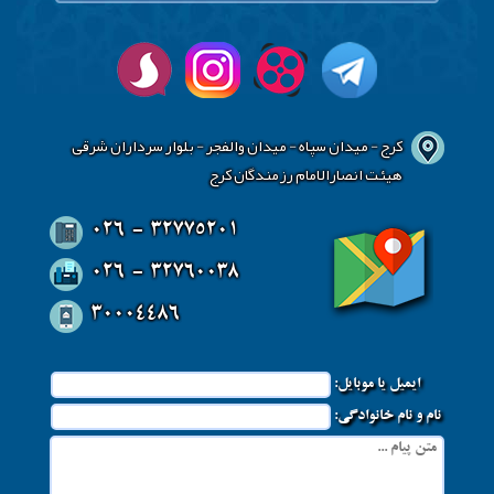
کرج - میدان سپاه - میدان والفجر - بلوار سرداران شرقی
هیئت انصارالامام رزمندگان کرج
026 - 32775201
026 - 32760038
30004486
ایمیل یا موبایل:
نام و نام خانوادگی: