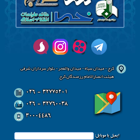
کرج - میدان سپاه - میدان والفجر - بلوار سرداران شرقی
هیئت انصارالامام رزمندگان کرج
026 - 32775201
026 - 32760038
30004486
ایمیل یا موبایل: