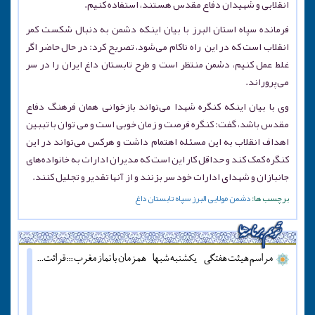
انقلابی و شهیدان دفاع مقدس هستند، استفاده کنیم.
فرمانده سپاه استان البرز با بیان اینکه دشمن به دنبال شکست کمر
انقلاب است که در این راه ناکام می‌شود، تصریح کرد: در حال حاضر اگر
غلط عمل کنیم، دشمن منتظر است و طرح تابستان داغ ایران را در سر
می‌پروراند.
وی با بیان اینکه کنگره شهدا می‌تواند بازخوانی همان فرهنگ دفاع
مقدس باشد، گفت: کنگره فرصت و زمان خوبی است و می توان با تببین
اهداف انقلاب به این مسئله اهتمام داشت و هرکس می‌تواند در این
کنگره کمک کند و حداقل کار این است که مدیران ادارات به خانواده‌های
جانبازان و شهدای ادارات خود سر بزنند و از آنها تقدیر و تجلیل کنند.
برچسب ها:
دشمن
مولایی
البرز
سپاه
تابستان داغ
مراسم هیئت هفتگی - یکشنبه شبها - همزمان با نماز مغرب ::: قرائت دعای آل یاسین - پنج شنبه ها قبل از اذان مغرب ::: همه روزه نماز جماعت مغرب و عشاء برگزار میشود