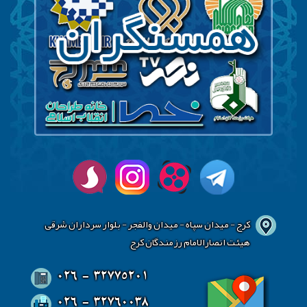
کرج - میدان سپاه - میدان والفجر - بلوار سرداران شرقی
هیئت انصارالامام رزمندگان کرج
026 - 32775201
026 - 32760038