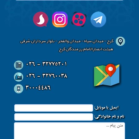
کرج - میدان سپاه - میدان والفجر - بلوار سرداران شرقی
هیئت انصارالامام رزمندگان کرج
026 - 32775201
026 - 32760038
30004486
ایمیل یا موبایل:
نام و نام خانوادگی: