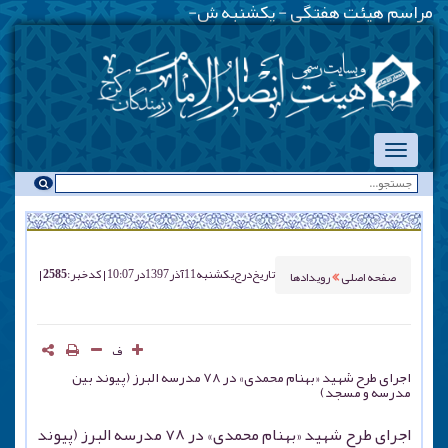
مراسم هیئت هفتگی - یکشنبه شبها - هم
-
تاریخ درج
یکشنبه 11 آذر 1397 در 10:07
کد خبر : 2585
صفحه اصلی
رویدادها
ف
اجرای طرح شهید «بهنام محمدی» در ۷۸ مدرسه البرز (پیوند بین
مدرسه و مسجد)
اجرای طرح شهید «بهنام محمدی» در ۷۸ مدرسه البرز (پیوند