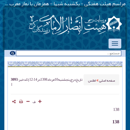
مراسم هیئت هفتگی - یکشنبه شبها - همزمان با نماز مغرب ::: قرائت دعای آل یاسین - پنج شنبه ها قبل از اذان مغرب ::: همه روزه نماز جماعت مغرب و عشاء برگزار میشود
تاریخ درج
پنجشنبه 10 مرداد 1398 در 12:14
کد خبر : 3093
صفحه اصلی
اطلس
ف
138
138