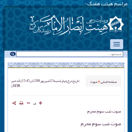
مراسم هیئت هفتگی - یکشنب
_
تاریخ درج
چهارشنبه 13 شهريور 1398 در 15:45
کد خبر
صفحه اصلی
صوت
: 3159
ف
صوت شب سوم محرم
صوت شب سوم محرم