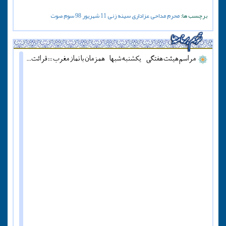
برچسب ها:
محرم
مداحی
عزاداری
سینه زنی
11
شهریور
98
سوم
صوت
مراسم هیئت هفتگی - یکشنبه شبها - همزمان با نماز مغرب ::: قرائت دعای آل یاسین - پنج شنبه ها قبل از اذان مغرب ::: همه روزه نماز جماعت مغرب و عشاء برگزار میشود