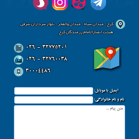
کرج - میدان سپاه - میدان والفجر - بلوار سرداران شرقی
هیئت انصارالامام رزمندگان کرج
026 - 32775201
026 - 32760038
30004486
ایمیل یا موبایل:
نام و نام خانوادگی: