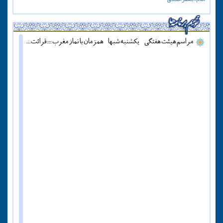
مراسم هیئت هفتگی - یکشنبه شبها - همزمان با نماز مغرب ::: قرائت دعای آل یاسین - پنج شنبه ها قبل از اذان مغرب ::: همه روزه نماز جماعت مغرب و عشاء برگزار میشود