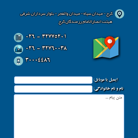
کرج - میدان سپاه - میدان والفجر - بلوار سرداران شرقی
هیئت انصارالامام رزمندگان کرج
026 - 32775201
026 - 32760038
30004486
ایمیل یا موبایل:
نام و نام خانوادگی: