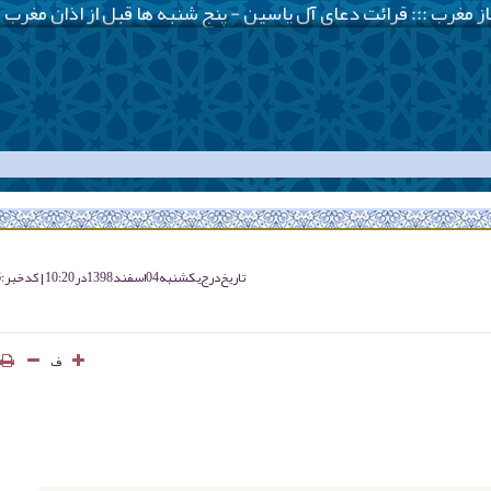
تاریخ درج
یکشنبه 04 اسفند 1398 در 10:20
کد خبر : 3426
ف