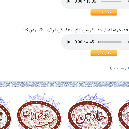
درضا ملازاده - کرسی تلاوت هفتگی قرآن - 26 بهمن 98
گی
شنبه شبها