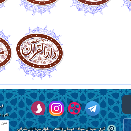
ای
نام و 
کرج - میدان سپاه - میدان والفجر - بلوار سرداران شرقی