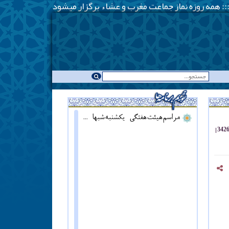
مراسم هیئت هفتگی - یکشنبه شبها - همزمان با نماز مغرب ::: قرائت دعای آل یاسین - پنج شنبه ها قبل از اذان مغرب ::: همه روزه نماز جماعت مغرب و عشاء برگزار میشود