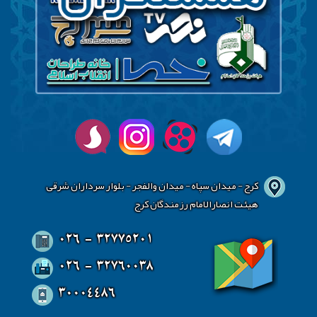
کرج - میدان سپاه - میدان والفجر - بلوار سرداران شرقی
هیئت انصارالامام رزمندگان کرج
026 - 32775201
026 - 32760038
30004486