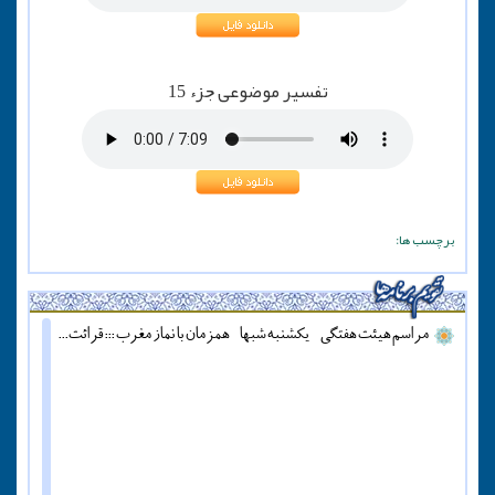
تفسیر موضوعی جزء 15
برچسب ها:
مراسم هیئت هفتگی - یکشنبه شبها - همزمان با نماز مغرب ::: قرائت دعای آل یاسین - پنج شنبه ها قبل از اذان مغرب ::: همه روزه نماز جماعت مغرب و عشاء برگزار میشود