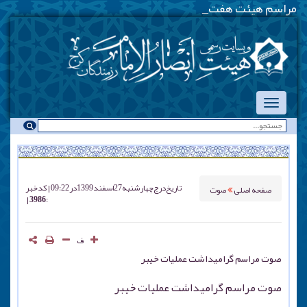
مراسم هیئت هفتگی - یکش
_
تاریخ درج
چهارشنبه 27 اسفند 1399 در 09:22
کد خبر
صفحه اصلی
صوت
: 3986
ف
صوت مراسم گرامیداشت عملیات خیبر
صوت مراسم گرامیداشت عملیات خیبر