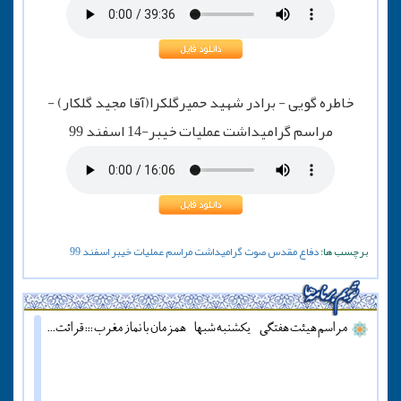
خاطره گویی - برادر شهید حمیرگلکرا(آقا مجید گلکار) -
مراسم گرامیداشت عملیات خیبر-14 اسفند 99
برچسب ها:
دفاع مقدس
صوت
گرامیداشت
مراسم
عملیات
خیبر
اسفند
99
مراسم هیئت هفتگی - یکشنبه شبها - همزمان با نماز مغرب ::: قرائت دعای آل یاسین - پنج شنبه ها قبل از اذان مغرب ::: همه روزه نماز جماعت مغرب و عشاء برگزار میشود