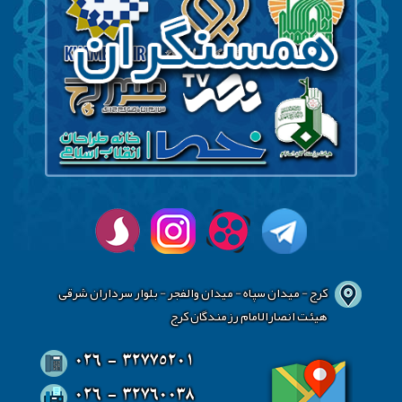
کرج - میدان سپاه - میدان والفجر - بلوار سرداران شرقی
هیئت انصارالامام رزمندگان کرج
026 - 32775201
026 - 32760038