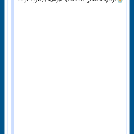
مراسم هیئت هفتگی - یکشنبه شبها - همزمان با نماز مغرب ::: قرائت دعای آل یاسین - پنج شنبه ها قبل از اذان مغرب ::: همه روزه نماز جماعت مغرب و عشاء برگزار میشود