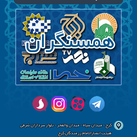
کرج - میدان سپاه - میدان والفجر - بلوار سرداران شرقی
هیئت انصارالامام رزمندگان کرج