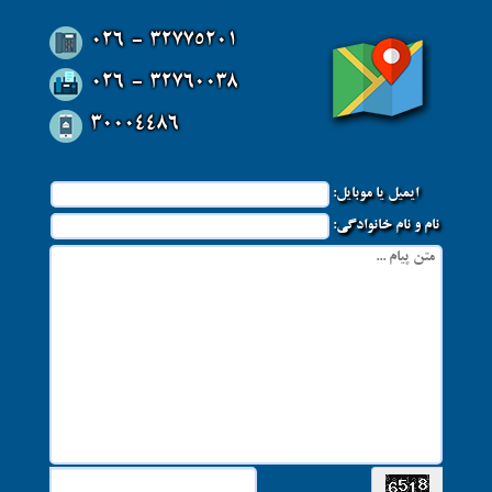
026 - 32775201
026 - 32760038
30004486
ایمیل یا موبایل:
نام و نام خانوادگی: