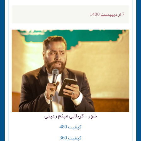
7 اردیبهشت 1400
شور - کربلایی میثم رعیتی
کیفیت 480
کیفیت 360