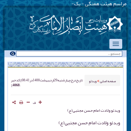
مراسم هیئت هفتگی - یکشنبه شبه
-
تاریخ درج
چهارشنبه 29 ارديبهشت 1400 در 08:41
کد خبر
صفحه اصلی
ویدئو
: 4068
ف
ویدئو ولادت امام حسن مجتبی(ع)
ویدئو ولادت امام حسن مجتبی(ع)