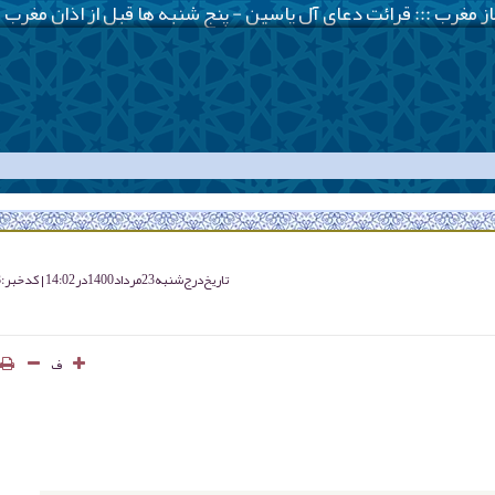
تاریخ درج
شنبه 23 مرداد 1400 در 14:02
کد خبر : 4223
ف