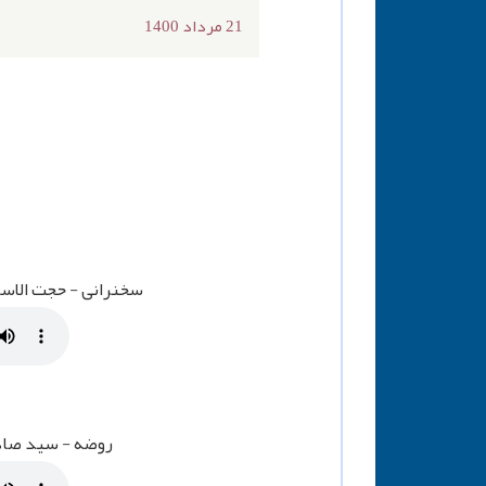
21 مرداد 1400
سخنرانی - حجت الاسلام تو
روضه - سید صادق عبا