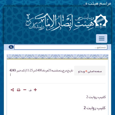
مراسم هیئت هفتگی - ی
_
تاریخ درج
پنجشنبه 21 مرداد 1400 در 11:25
کد خبر : 4243
صفحه اصلی
ویدئو
ف
کلیپ روایت 2
کلیپ روایت 2