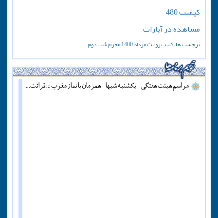
کیفیت 480
مشاهده در آپارات
برچسب ها:
کلیپ
روایت
مرداد
1400
محرم
شب دوم
مراسم هیئت هفتگی - یکشنبه شبها - همزمان با نماز مغرب ::: قرائت دعای آل یاسین - پنج شنبه ها قبل از اذان مغرب ::: همه روزه نماز جماعت مغرب و عشاء برگزار میشود