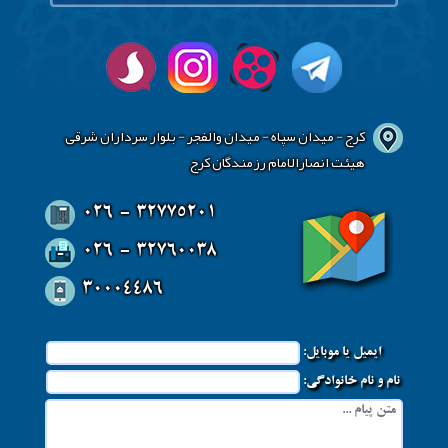
کرج - میدان سپاه - میدان والفجر - بلوار سرداران شرقی
هیئت انصارالامام رزمندگان کرج
026 - 32775201
026 - 32760038
30004486
ایمیل یا موبایل:
نام و نام خانوادگی: