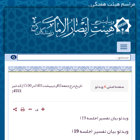
مراسم هیئت هفتگی - یکش
_
تاریخ درج
جمعه 02 ارديبهشت 1401 در 15:00
کد خبر
صفحه اصلی
ویدئو
: 4553
ف
ویدئو بیان تفسیر (جلسه 19)
ویدئو بیان تفسیر (جلسه 19)