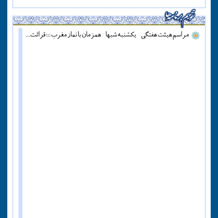
مراسم هیئت هفتگی - یکشنبه شبها - همزمان با نماز مغرب ::: قرائت دعای آل یاسین - پنج شنبه ها قبل از اذان مغرب ::: همه روزه نماز جماعت مغرب و عشاء برگزار میشود