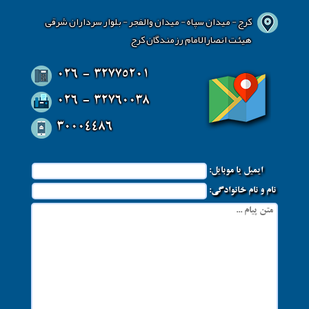
کرج - میدان سپاه - میدان والفجر - بلوار سرداران شرقی
هیئت انصارالامام رزمندگان کرج
026 - 32775201
026 - 32760038
30004486
ایمیل یا موبایل:
نام و نام خانوادگی: