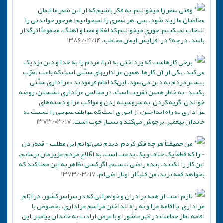
وقتی شعر را میخوانیم، به فکر باشیم که از این شعر ما ایمان
مخاطبان ما زیاد شود. پس، هر شعری را نمیخوانیم؛ هرجور خواندنی را
انتخاب نمیکنیم؛ جوری میخوانیم که لفظ و معنا و آهنگ، مجموعاً اثرگذار
باشد. در چه؟ در افزایش ایمان مخاطب.
۱۳۸۶/۰۴/۱۴
برخی کارهاست که پرداختن به آنها، مردم را به خدا و دین نزدیک
می‌کند. یکی از آن کارها، همین عزاداریهای سنّتی است که باعث تقرّبِ
بیشترِ مردم به دین می‌شود. این‌که امام فرمودند «عزاداری سنّتی
بکنید» به خاطر همین تقریب است. در مجالس عزاداری نشستن، روضه
خواندن، گریه کردن، به سروسینه زدن و مواکب عزا و دسته‌های
عزاداری به راه انداختن، از اموری است که عواطف عمومی را نسبت به
خاندان پیغمبر، پرجوش می‌کند و بسیار خوب است.
۱۳۷۳/۰۳/۱۷
من حقیقتاً هر چه فکر کردم، دیدم نمی‌توانم این مطلب - قمه‌زدن
- را که قطعاً یک خلاف و یک بدعت است، به اطّلاع مردم عزیزمان نرسانم.
این کار را نکنند. بنده راضی نیستم. اگر کسی تظاهر به این معنا کند که
بخواهد قمه بزند، من قلباً از اوناراضی‌ام.
۱۳۷۳/۰۳/۱۷
لازم است از همه برادران و خواهرانی که در سراسر کشور، در ایّام
عزاداری، با اقامه عزا و به راه انداختن مراسم عزاداری، بخصوص با
اقامه نماز جماعت در ظهر عاشورا و با عرض ارادت به خاندان پیامبر، این