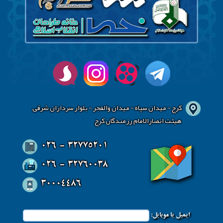
کرج - میدان سپاه - میدان والفجر - بلوار سرداران شرقی
هیئت انصارالامام رزمندگان کرج
026 - 32775201
026 - 32760038
30004486
ایمیل یا موبایل: