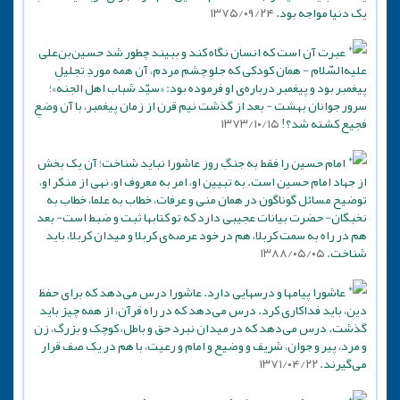
یک دنیا مواجه بود.
۱۳۷۵/۰۹/۲۴
عبرت آن است که انسان نگاه کند و ببیند چطور شد حسین‌بن‌علی
علیه‌السّلام - همان کودکی که جلوِ چشم مردم، آن همه موردِ تجلیلِ
پیغمبر بود و پیغمبر درباره‌ی او فرموده بود: «سیّد شباب اهل الجنه»؛
سرور جوانان بهشت - بعد از گذشت نیم قرن از زمان پیغمبر، با آن وضعِ
فجیع کشته شد؟!
۱۳۷۳/۱۰/۱۵
امام حسین را فقط به جنگِ روز عاشورا نباید شناخت؛ آن یک بخش
از جهاد امام حسین است. به تبیین او، امر به معروف او، نهی از منکر او،
توضیح مسائل گوناگون در همان منی و عرفات، خطاب به علما، خطاب به
نخبگان- حضرت بیانات عجیبی دارد که تو کتابها ثبت و ضبط است- بعد
هم در راه به سمت کربلا، هم در خود عرصه‌‌ی کربلا و میدان کربلا، باید
شناخت.
۱۳۸۸/۰۵/۰۵
عاشورا پیامها و درسهایی دارد. عاشورا درس می‌دهد که برای حفظ
دین، باید فداکاری کرد. درس می‌دهد که در راه قرآن، از همه چیز باید
گذشت. درس می‌دهد که در میدان نبرد حق و باطل، کوچک و بزرگ، زن
و مرد، پیر و جوان، شریف و وضیع و امام و رعیت، با هم در یک صف قرار
می‌گیرند.
۱۳۷۱/۰۴/۲۲