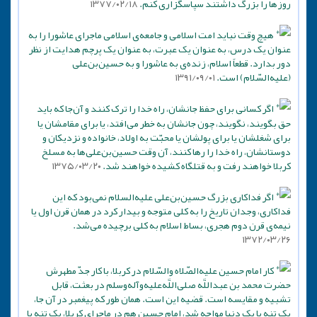
روزها را بزرگ داشتند سپاسگزاری کنم.
۱۳۷۷/۰۲/۱۸
هیچ وقت نباید امت اسلامی و جامعه‌ی اسلامی ماجرای عاشورا را به
عنوان یک درس، به عنوان یک عبرت، به عنوان یک پرچم هدایت از نظر
دور بدارد. قطعاً اسلام، زنده‌ی به عاشورا و به حسین‌بن‌علی
(علیه‌السّلام) است.
۱۳۹۱/۰۹/۰۱
اگر کسانی برای حفظ جانشان، راه خدا را ترک کنند و آن‌جا که باید
حق بگویند، نگویند، چون جانشان به خطر می‌افتد، یا برای مقامشان یا
برای شغلشان یا برای پولشان یا محبّت به اولاد، خانواده و نزدیکان و
دوستانشان، راه خدا را رها کنند، آن وقت حسین‌بن‌علی‌ها به مسلخ
کربلا خواهند رفت و به قتلگاه کشیده خواهند شد.
۱۳۷۵/۰۳/۲۰
اگر فداکاری بزرگ حسین‌بن‌علی علیه‌السلام نمی‌بود که این
فداکاری، وجدان تاریخ را به کلی متوجه و بیدار کرد در همان قرن اول یا
نیمه‌ی قرن دوم هجری، بساط اسلام به کلی برچیده می‌شد.
۱۳۷۲/۰۳/۲۶
کار امام حسین علیه‌الصّلاه والسّلام در کربلا، با کار جدّ مطهرش
حضرت محمد بن عبداللَّه صلی‌اللَّه‌علیه‌وآله‌وسلم در بعثت، قابل
تشبیه و مقایسه است. قضیه این است. همان طور که پیغمبر در آن جا،
یک تنه با یک دنیا مواجه شد، امام حسین هم در ماجرای کربلا، یک تنه با