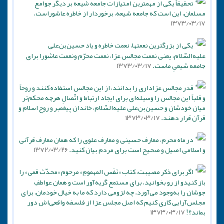
تحقیقاً یکی از مهمترین امتیازات جامعه شیعه بر دیگر جوامع
مسلمان، این است که جامعه شیعه، برخوردار از خاطره عاشوراست.
۱۳۷۳/۰۳/۱۷
یکی از بزرگترین نعمتها، نعمت خاطره و یاد حسین‌بن‌علی
علیه‌السّلام، یعنی نعمت مجالس عزا، نعمت محرّم ونعمت عاشورا برای
جامعه شیعیِ ماست.
۱۳۷۳/۰۳/۱۷
قدر مجالس عزاداری را بدانند، از این مجالس استفاده کنند و روحاً
و قلباً این مجالس را وسیله‌ای برای ایجاد ارتباط و اتّصالِ هرچه محکم‌تر
میان خودشان و حسین‌بن‌علی علیه‌السّلام، خاندان پیغمبر و روح اسلام و
قرآن قرار دهند.
۱۳۷۳/۰۳/۱۷
در ماه محرم، معارف حسینی و معارف علوی را که همان معارف قرآنی
و اسلامی اصیل و صحیح است برای مردم بیان کنید.
۱۳۷۲/۰۳/۲۶
اگر برای ذکر مصیبت، کتاب «نَفَس المهمومِ» مرحوم «محدّث قمی» را
باز کنیدو از رو بخوانید، برای مستمع گریه‌آور است و همان عواطفِ
جوشان را به‌وجود می‌آورد. چه لزومی دارد که ما به خیال خودمان، برای
مجلس‌آرایی کاری کنیم که اصل مجلس عزا از فلسفه واقعی‌اش دور
بماند؟!
۱۳۷۳/۰۳/۱۷