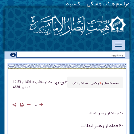
مراسم هیئت هفتگی - یکشنبه شبها - همز
_
تاریخ درج
سه شنبه 04 مرداد 1401 در 12:53
صفحه اصلی
باکس - مقاله و کتب
کد خبر : 4630
ف
۲۰ جمله از رهبر انقلاب
۲۰ جمله از رهبر انقلاب