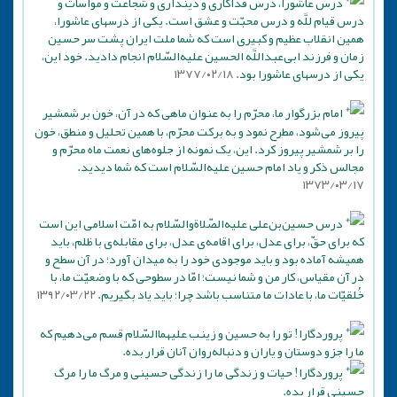
درس عاشورا، درس فداکاری و دینداری و شجاعت و مواسات و
درس قیام للَّه و درس محبّت و عشق است. یکی از درسهای عاشورا،
همین انقلاب عظیم و کبیری است که شما ملت ایران پشت سر حسین
زمان و فرزند ابی‌عبداللَّه الحسین علیه‌السّلام انجام دادید. خود این،
یکی از درسهای عاشورا بود.
۱۳۷۷/۰۲/۱۸
امام بزرگوار ما، محرّم را به عنوان ماهی که در آن، خون بر شمشیر
پیروز می‌شود، مطرح نمود و به برکت محرّم، با همین تحلیل و منطق، خون
را بر شمشیر پیروز کرد. این، یک نمونه از جلوه‌های نعمت ماه محرّم و
مجالس ذکر و یاد امام حسین علیه‌السّلام است که شما دیدید.
۱۳۷۳/۰۳/۱۷
درس حسین‌بن‌علی علیه‌الصّلاةوالسّلام به امّت اسلامی این است
که برای حقّ، برای عدل، برای اقامه‌ی عدل، برای مقابله‌ی با ظلم، باید
همیشه آماده بود و باید موجودی خود را به میدان آورد؛ در آن سطح و
در آن مقیاس، کار من و شما نیست؛ امّا در سطوحی که با وضعیّت ما، با
خُلقیّات ما، با عادات ما متناسب باشد چرا؛ باید یاد بگیریم.
۱۳۹۲/۰۳/۲۲
پروردگارا! تو را به حسین و زینب علیهماالسّلام قسم می‌دهیم که
ما را جزو دوستان و یاران و دنباله‌روان آنان قرار بده.
پروردگارا! حیات و زندگی ما را زندگی حسینی و مرگ ما را مرگ
حسینی قرار بده.