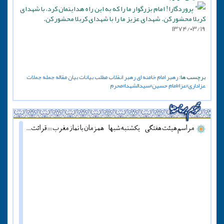
پروردگارا! امام بزرگوار ما را که به این راه هدایتمان کرد، با شهدای
کربلا محشور کن. شهدای عزیز ما را با شهدای کربلا محشور کن.
۱۳۷۴/۰۳/۱۹
برچسب ها:
رهبر
امام خامنه ای
رهبر انقلاب
مطلب
بیانات
بیان
مقاله
جمله
جملات
عزاداری#عزا#امام حسین#سیدالشهدا#محرم
مراسم هیئت هفتگی - یکشنبه شبها - همزمان با نماز مغرب ::: قرائت دعای آل یاسین - پنج شنبه ها قبل از اذان مغرب ::: همه روزه نماز جماعت مغرب و عشاء برگزار میشود