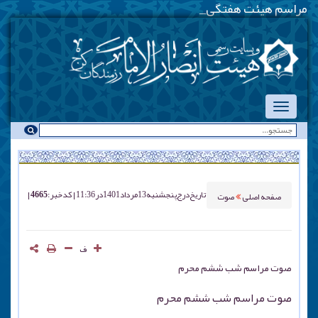
مراسم هیئت هفتگی - یکشنبه
-
تاریخ درج
پنجشنبه 13 مرداد 1401 در 11:36
کد خبر : 4665
صفحه اصلی
صوت
ف
صوت مراسم شب ششم محرم
صوت مراسم شب ششم محرم