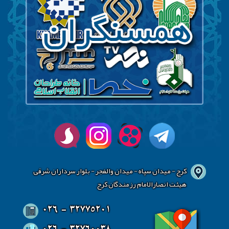
کرج - میدان سپاه - میدان والفجر - بلوار سرداران شرقی
هیئت انصارالامام رزمندگان کرج
026 - 32775201