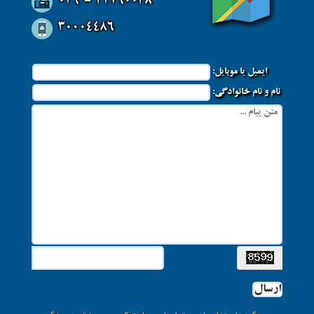
026 - 32760038
30004486
ایمیل یا موبایل:
نام و نام خانوادگی:
ارسال