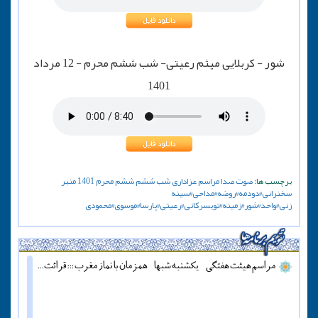
شور - کربلایی میثم رعیتی- شب ششم محرم - 12 مرداد
1401
برچسب ها:
صوت
صدا
مراسم
عزاداری
شب ششم
ششم
محرم
1401
منبر
سخنرانی#دودمه#روضه#مداحی#سینه
زنی#واحد#شور#زمینه#تویسرکانی#رعیتی#پارسا#موسوی#محمودی
مراسم هیئت هفتگی - یکشنبه شبها - همزمان با نماز مغرب ::: قرائت دعای آل یاسین - پنج شنبه ها قبل از اذان مغرب ::: همه روزه نماز جماعت مغرب و عشاء برگزار میشود