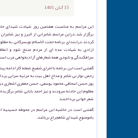
15 آبان 1401
این مراسم به مناسبت هفتمین روز شهادت شهدای حاد
برگزار شد.دراین مراسم شاعرانی از البرز و نیز شاعرا
کردند.درابتدای برنامه حجت الاسلام تویسرکانی به مظلو
ازادی به شهادت عده ای از مردم منتج شود و اتفاقا 
سرافکندگی و نابودی همه شعارهای آزادیخواهی غرب است
گفتنی است این برنامه با اجرای شفیع شعله کار ادامه پی
رحمن نوازنی شاعر و مداح اهل بیت به مرثیه سرایی پردا
پور.حسن اسحاقی.محمود یوسفی. حسن جعفری اشعاری در
مظلوم این حادثه سرودند و نیز احمد بابایی شاعر برگزیده 
شعر خوانی پرداختند
گفتنی است در حاشیه این مراسم در محوطه حسینیه انص
باموضوع شهدای شاهچراغ برپاشد.