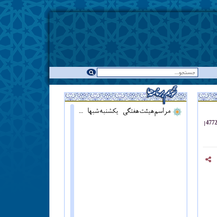
مراسم هیئت هفتگی - یکشنبه شبها - همزمان با نماز مغرب ::: قرائت دعای آل یاسین - پنج شنبه ها قبل از اذان مغرب ::: همه روزه نماز جماعت مغرب و عشاء برگزار میشود