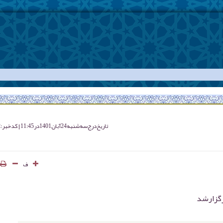
تاریخ درج
سه شنبه 24 آبان 1401 در 11:45
کد خبر : 4772
ف
رگزارشد