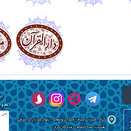
ای
نام و 
کرج - میدان سپاه - میدان والفجر - بلوار سرداران شرقی
هیئت انصارالامام رزمندگان کرج