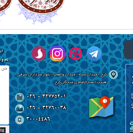
ای
نام و 
کرج - میدان سپاه - میدان والفجر - بلوار سرداران شرقی
هیئت انصارالامام رزمندگان کرج
026 - 32775201
026 - 32760038
30004486