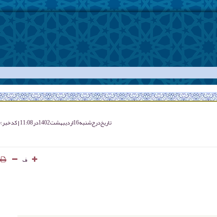
تاریخ درج
شنبه 16 ارديبهشت 1402 در 11:08
کد خبر : 4915
ف