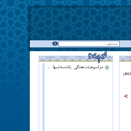
مراسم هیئت هفتگی - یکشنبه شبها - همزمان با نماز مغرب ::: قرائت دعای آل یاسین - پنج شنبه ها قبل از اذان مغرب ::: همه روزه نماز جماعت مغرب و عشاء برگزار میشود