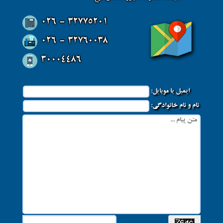
026 - 32775201
026 - 32760038
30004486
ایمیل یا موبایل:
نام و نام خانوادگی: