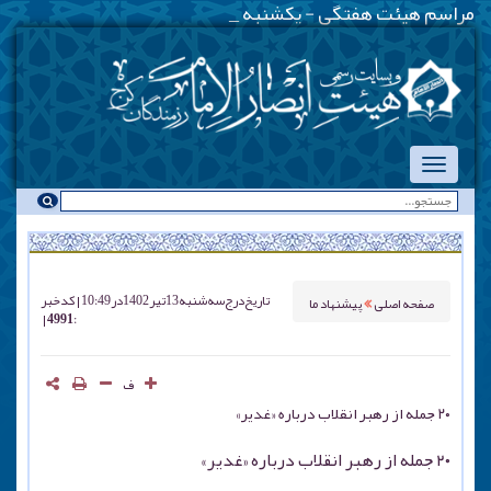
مراسم هیئت هفتگی - یکشنبه شبها - همزما
_
تاریخ درج
سه شنبه 13 تير 1402 در 10:49
کد خبر
صفحه اصلی
پیشنهاد ما
: 4991
ف
۲۰ جمله از رهبر انقلاب درباره «غدیر»
۲۰ جمله از رهبر انقلاب درباره «غدیر»