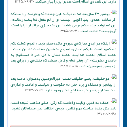
دارد. این قاعده‌ی اسلام است؛ غدیر این را بیان میکند.
۱۳۹۵/۰۶/۳۰
پیغمبر ۲۳ سال مجاهدت میکند، این چه حادثه و عارضه‌ای است که
اگر نباشد، همه‌ی اینها [گویی‌] نیست «و ان لم تفعل فما بلغت رسالته»،
این نمیتواند چند حکم فرعی باشد؛ این یک چیزی فراتر از اینها است؛
آن چیست؟ امامت است.
۱۳۹۵/۰۶/۳۰
اینکه در آیه‌ی مبارکه‌ی سوره‌ی مائده میفرماید: «الیوم اکملت لکم
دینکم و اتممت علیکم نعمتی»، تصریح به همین معناست که این نعمت -
نعمت اسلام، نعمت هدایت، نعمت نشان دادن صراط مستقیم به
جامعه‌ی بشریت - آن وقتی تمام و کامل میشد که نقشه‌ی راه برای بعد
از پیغمبر هم معین باشد.
۱۳۸۵/۱۰/۱۸
دو حقیقت، یعنى حقیقت نصب امیرالمومنین به‌عنوان امامت بعد
از پیغمبر، و مسئله‌ى پرداختن به حکومت و سیاست و امامت و اداره‌ى
امت بعد از پیغمبر، در مسئله‌ى غدیر وجود دارد.
۱۳۹۳/۰۷/۲۱
اعتقاد به غدیر، ولایت و امامت، که رکن اصلی مذهب شیعه است،
باید مثل بقیه مباحث مهم کلامی، مایه‌ی اختلاف بین مسلمانان نشود.
۱۳۷۴/۰۲/۲۸