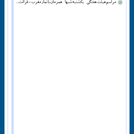
مراسم هیئت هفتگی - یکشنبه شبها - همزمان با نماز مغرب ::: قرائت دعای آل یاسین - پنج شنبه ها قبل از اذان مغرب ::: همه روزه نماز جماعت مغرب و عشاء برگزار میشود