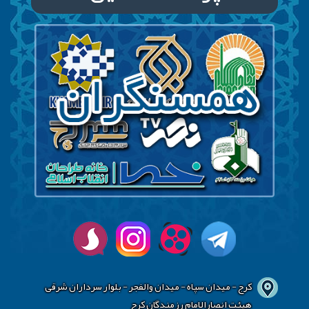
کرج - میدان سپاه - میدان والفجر - بلوار سرداران شرقی
هیئت انصارالامام رزمندگان کرج