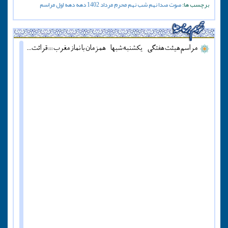
برچسب ها:
صوت
صدا
نهم
شب نهم
محرم
مرداد
1402
دهه
دهه اول
مراسم
مراسم هیئت هفتگی - یکشنبه شبها - همزمان با نماز مغرب ::: قرائت دعای آل یاسین - پنج شنبه ها قبل از اذان مغرب ::: همه روزه نماز جماعت مغرب و عشاء برگزار میشود