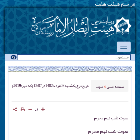
مراسم هیئت هفتگی - یکشنب
_
تاریخ درج
یکشنبه 08 مرداد 1402 در 12:07
کد خبر : 5019
صفحه اصلی
صوت
ف
صوت شب نهم محرم
صوت شب نهم محرم