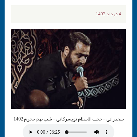
4 مرداد 1402
سخنرانی - حجت الاسلام تویسرکانی - شب نهم محرم 1402