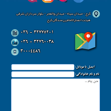
کرج - میدان سپاه - میدان والفجر - بلوار سرداران شرقی
هیئت انصارالامام رزمندگان کرج
026 - 32775201
026 - 32760038
30004486
ایمیل یا موبایل:
نام و نام خانوادگی: