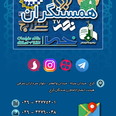
کرج - میدان سپاه - میدان والفجر - بلوار سرداران شرقی
هیئت انصارالامام رزمندگان کرج
026 - 32775201
026 - 32760038