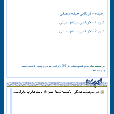
زمینه - کربلایی میثم رعیتی
شور 1 - کربلایی میثم رعیتی
شور 2 - کربلایی میثم رعیتی
برچسب ها:
ویدئو
کلیپ
فیلم
آذر
1402
مراسم
عزاداری
پنجم
فاطمیه
شب
پنجم#دهه
مراسم هیئت هفتگی - یکشنبه شبها - همزمان با نماز مغرب ::: قرائت دعای آل یاسین - پنج شنبه ها قبل از اذان مغرب ::: همه روزه نماز جماعت مغرب و عشاء برگزار میشود